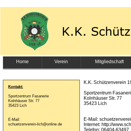
Home
Verein
Mitgliedschaft
K.K. Schützenverein 19
Kontakt:
Sportzentrum Fasaner
Sportzentrum Fasanerie
Kolnhäuser Str. 77
Kolnhäuser Str. 77
35423 Lich
35423 Lich
E-
Mail: schuetzenverei
E-
Mail:
schuetzenverein-
lich@online.de
Internet: http://www.sc
Telefon: 06404-
63497